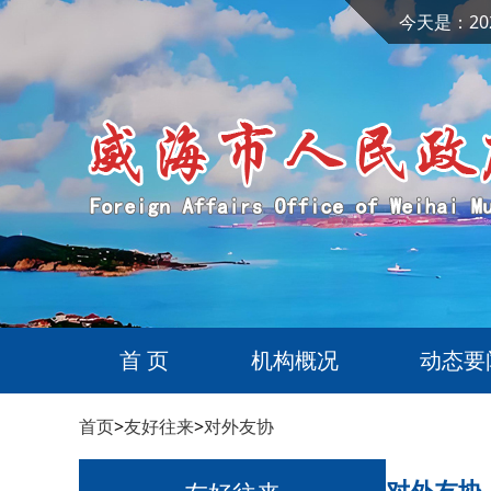
今天是：20
首 页
机构概况
动态要
首页
>
友好往来
>
对外友协
对外友协